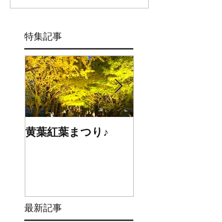
特集記事
黄葉紅葉まつり♪
☆STARS展☆
最新記事