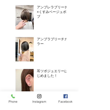
アンブレラブリーチ
×くすみベージュボ
ブ
アンブラブリーチカ
ラー
耳ツボジュエリーは
じめました！
Phone
Instagram
Facebook
【2026年度新卒recruit】&【中
途アシスタント】募集のお知ら