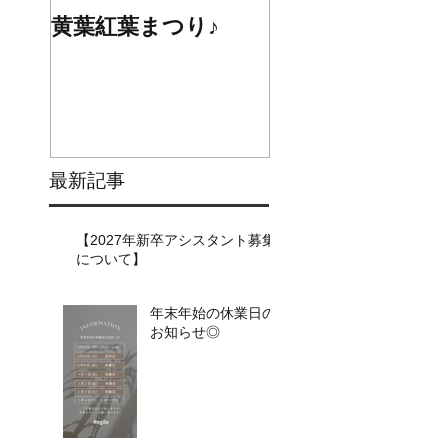
黄葉紅葉まつり♪
☆STARS展☆
最新記事
【2027年新卒アシスタント募集
について】​​
年末年始の休業日の
お知らせ◎