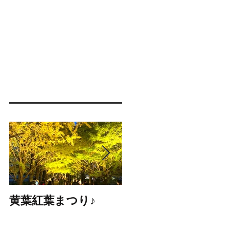
黄葉紅葉まつり♪
☆STARS展☆