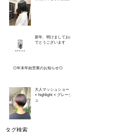
新年、明けましておめ
でとうございます
◎年末年始営業のお知らせ◎
大人マッシュショート
× highlight × グレージ
ュ
タグ検索