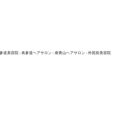
参道美容院 - 表参道ヘアサロン - 南青山ヘアサロン - 外苑前美容院