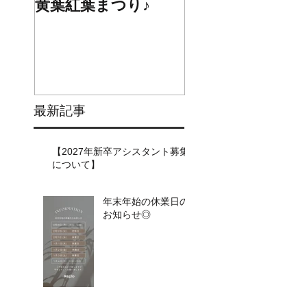
黄葉紅葉まつり♪
☆STARS展☆
最新記事
【2027年新卒アシスタント募集
について】​​
年末年始の休業日の
お知らせ◎