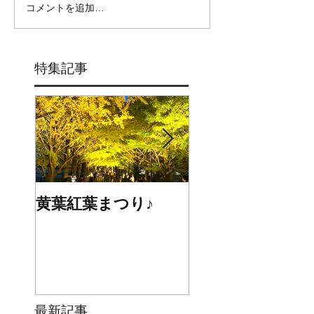
コメントを追加…
特集記事
黄葉紅葉まつり♪
☆STARS展☆
最新記事