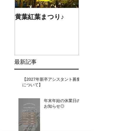
黄葉紅葉まつり♪
☆STARS展☆
最新記事
【2027年新卒アシスタント募集
について】​​
年末年始の休業日の
お知らせ◎