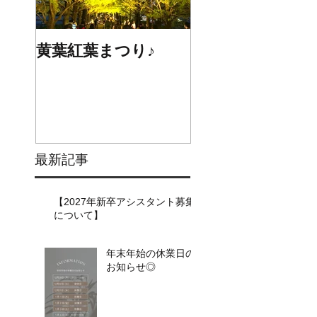
黄葉紅葉まつり♪
☆STARS展☆
最新記事
【2027年新卒アシスタント募集
について】​​
年末年始の休業日の
お知らせ◎