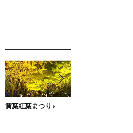
黄葉紅葉まつり♪
☆STARS展☆