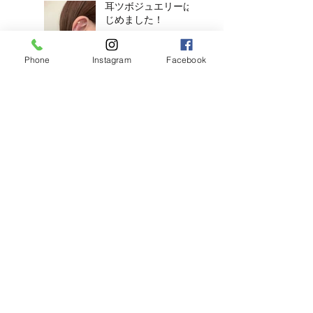
耳ツボジュエリーは
じめました！
Phone
Instagram
Facebook
【2026年度新卒recruit】&【中
途アシスタント】募集のお知ら
せ
◎明日のご予約状況
◎
新年、明けましてお
めでとうございます
◎年末年始営業のお知らせ◎