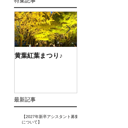
特集記事
黄葉紅葉まつり♪
☆STARS展☆
最新記事
【2027年新卒アシスタント募集
について】​​