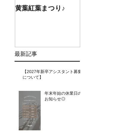
黄葉紅葉まつり♪
☆STARS展☆
最新記事
【2027年新卒アシスタント募集
について】​​
年末年始の休業日の
お知らせ◎