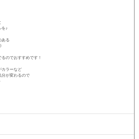
と
を♪
のある
◎
でるのでおすすめです！
がカラーなど
気分が変わるので
＾