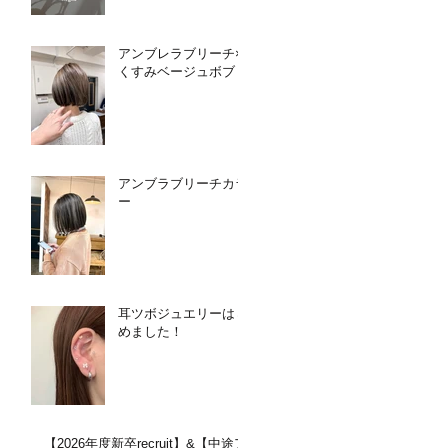
アンブレラブリーチ×
くすみベージュボブ
アンブラブリーチカラ
ー
耳ツボジュエリーはじ
めました！
【2026年度新卒recruit】&【中途ア