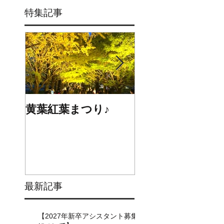
特集記事
黄葉紅葉まつり♪
☆STARS展☆
最新記事
【2027年新卒アシスタント募集