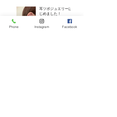
耳ツボジュエリーは
じめました！
Phone
Instagram
Facebook
【2026年度新卒recruit】&【中
途アシスタント】募集のお知ら
せ
◎明日のご予約状況
◎
新年、明けましてお
めでとうございます