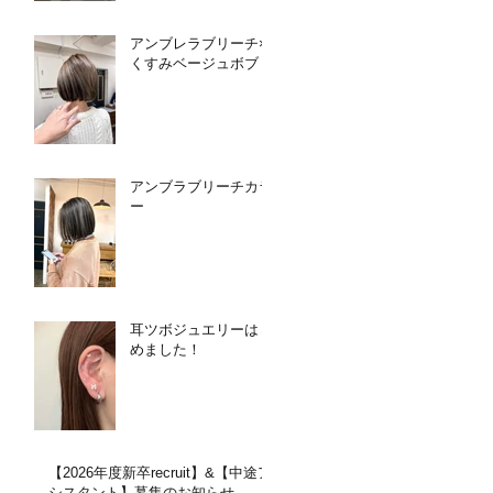
アンブレラブリーチ×
くすみベージュボブ
アンブラブリーチカラ
ー
耳ツボジュエリーはじ
めました！
【2026年度新卒recruit】&【中途ア
シスタント】募集のお知らせ