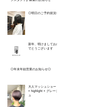
◎明日のご予約状況◎
新年、明けましておめ
でとうございます
◎年末年始営業のお知らせ◎
大人マッシュショート
× highlight × グレージ
ュ