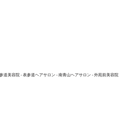
参道美容院 - 表参道ヘアサロン - 南青山ヘアサロン - 外苑前美容院