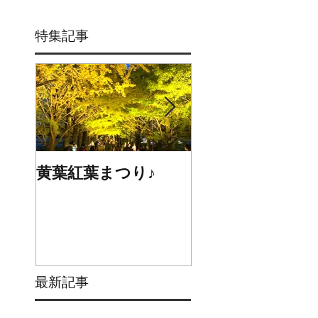
特集記事
黄葉紅葉まつり♪
☆STARS展☆
最新記事