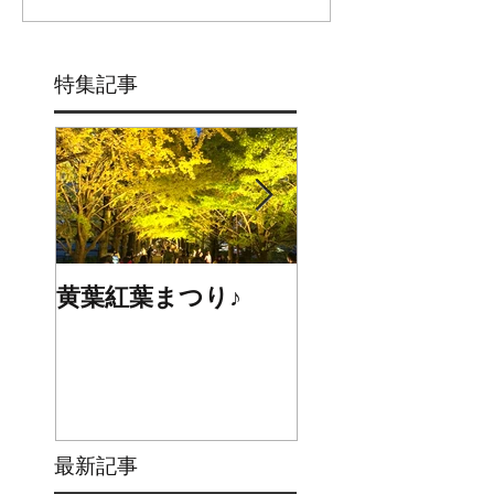
特集記事
黄葉紅葉まつり♪
☆STARS展☆
最新記事