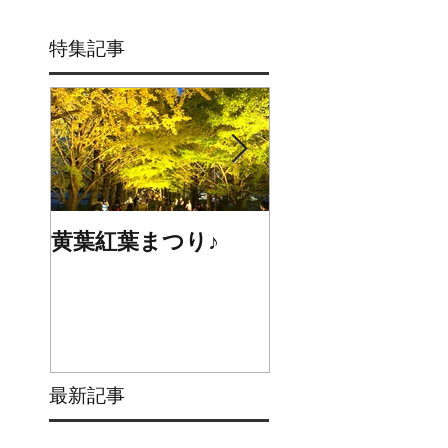
特集記事
黄葉紅葉まつり♪
☆STARS展☆
最新記事