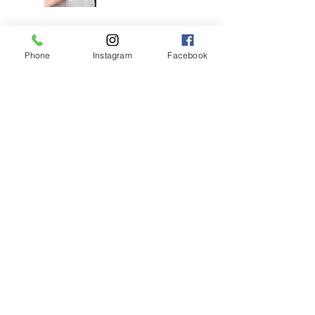
アンブラブリーチカ
ラー
Phone
Instagram
Facebook
耳ツボジュエリーは
じめました！
【2026年度新卒recruit】&【中
途アシスタント】募集のお知ら
せ
◎明日のご予約状況
◎