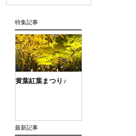
特集記事
黄葉紅葉まつり♪
☆STARS展☆
最新記事