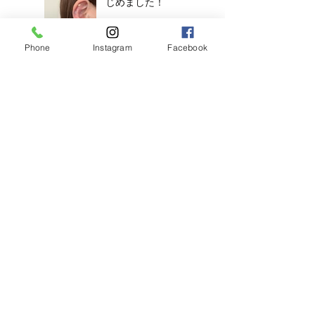
じめました！
Phone
Instagram
Facebook
【2026年度新卒recruit】&【中
途アシスタント】募集のお知ら
せ
◎明日のご予約状況
◎
新年、明けましてお
めでとうございます
◎年末年始営業のお知らせ◎