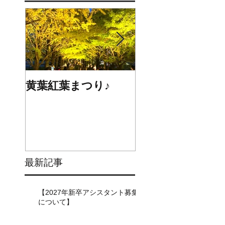
黄葉紅葉まつり♪
☆STARS展☆
最新記事
【2027年新卒アシスタント募集
について】​​