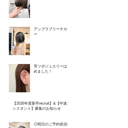
アンブラブリーチカラ
ー
耳ツボジュエリーはじ
めました！
【2026年度新卒recruit】&【中途ア
シスタント】募集のお知らせ
◎明日のご予約状況◎