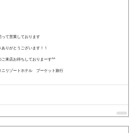
切って営業しております
きありがとうございます！！
ご来店お待ちしておりまーす^^
タニリゾートホテル　プーケット旅行