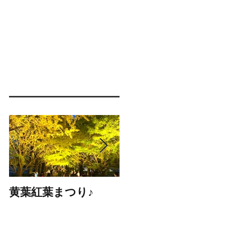
黄葉紅葉まつり♪
☆STARS展☆