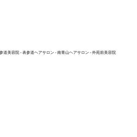
参道美容院 - 表参道ヘアサロン - 南青山ヘアサロン - 外苑前美容院