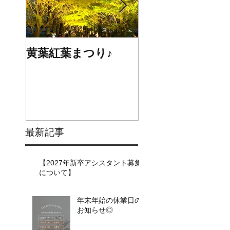
黄葉紅葉まつり♪
☆STARS展☆
最新記事
【2027年新卒アシスタント募集
について】​​
年末年始の休業日の
お知らせ◎