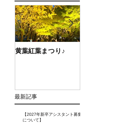
黄葉紅葉まつり♪
☆STARS展☆
最新記事
【2027年新卒アシスタント募集
について】​​