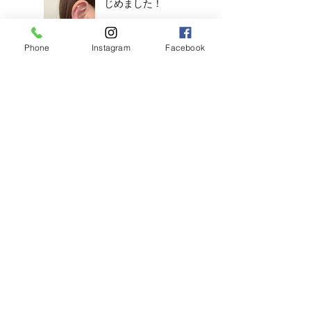
じめました！
Phone
Instagram
Facebook
【2026年度新卒recruit】&【中
途アシスタント】募集のお知ら
せ
◎明日のご予約状況
◎
新年、明けましてお
めでとうございます
◎年末年始営業のお知らせ◎