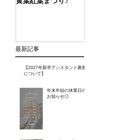
黄葉紅葉まつり♪
☆STARS展☆
最新記事
【2027年新卒アシスタント募集
について】​​
年末年始の休業日の
お知らせ◎