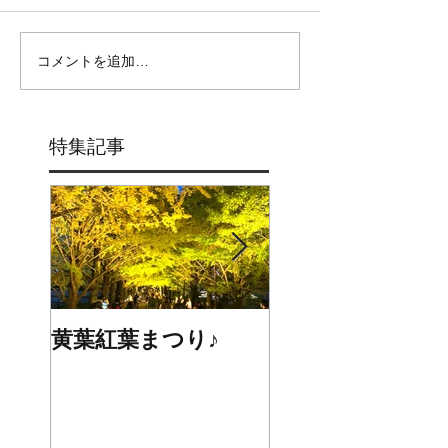
コメントを追加…
特集記事
黄葉紅葉まつり♪
☆STARS展☆