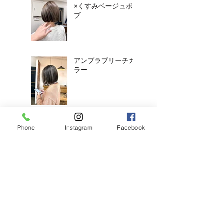
×くすみベージュボ
ブ
アンブラブリーチカ
ラー
耳ツボジュエリーは
Phone
Instagram
Facebook
じめました！
【2026年度新卒recruit】&【中
途アシスタント】募集のお知ら
せ