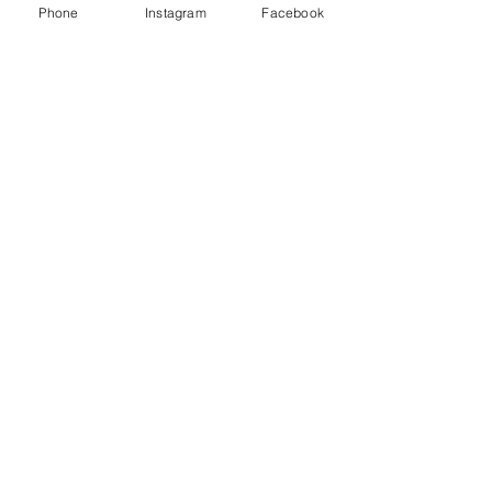
アンブレラブリーチ
Phone
Instagram
Facebook
×くすみベージュボ
ブ
アンブラブリーチカ
ラー
耳ツボジュエリーは
じめました！
【2026年度新卒recruit】&【中
途アシスタント】募集のお知ら
せ