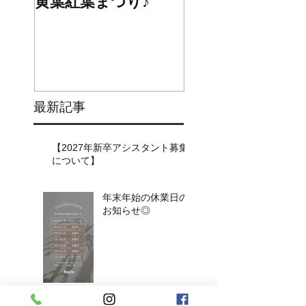
黄葉紅葉まつり♪
☆STARS展☆
最新記事
【2027年新卒アシスタント募集
について】​​
年末年始の休業日の
お知らせ◎