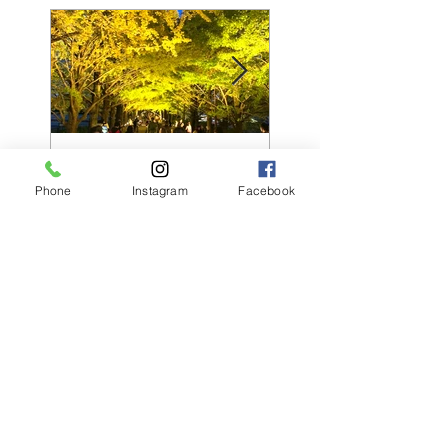
黄葉紅葉まつり♪
☆STARS展☆
Phone
Instagram
Facebook
最新記事
【2027年新卒アシスタント募集
について】​​