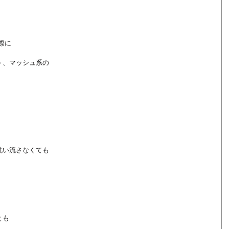
際に
ト、マッシュ系の
洗い流さなくても
とも