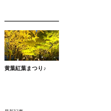
黄葉紅葉まつり♪
☆STARS展☆