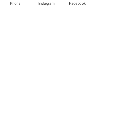
アンブレラブリーチ
Phone
Instagram
Facebook
×くすみベージュボ
ブ
アンブラブリーチカ
ラー
耳ツボジュエリーは
じめました！
【2026年度新卒recruit】&【中
途アシスタント】募集のお知ら
せ