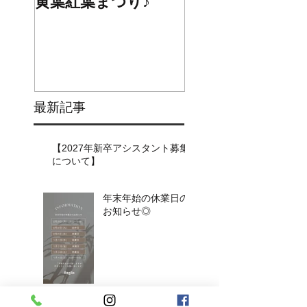
黄葉紅葉まつり♪
☆STARS展☆
最新記事
【2027年新卒アシスタント募集
について】​​
年末年始の休業日の
お知らせ◎