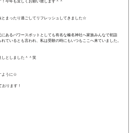
す！今年も宜しくお願い致します＾＾
族とまったり過ごしてリフレッシュしてきました☆
元にあるパワースポットとしても有名な榛名神社へ家族みんなで初詣
られているとも言われ、私は受験の時にもいつもここへ来ていました。
良しとしました＾＾笑
すように☆
ております！