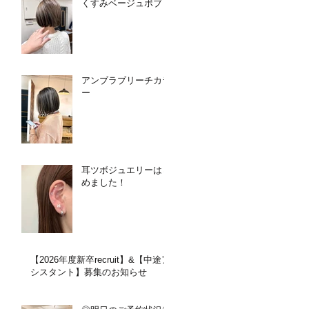
くすみベージュボブ
アンブラブリーチカラ
ー
耳ツボジュエリーはじ
めました！
【2026年度新卒recruit】&【中途ア
シスタント】募集のお知らせ