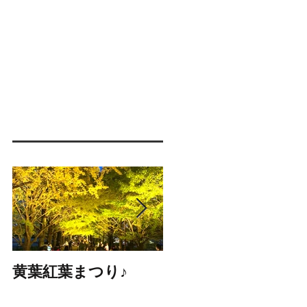
黄葉紅葉まつり♪
☆STARS展☆