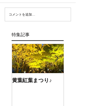
コメントを追加…
特集記事
黄葉紅葉まつり♪
☆STARS展☆