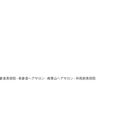
参道美容院 - 表参道ヘアサロン - 南青山ヘアサロン - 外苑前美容院