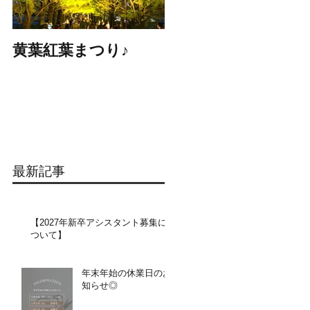
黄葉紅葉まつり♪
☆STARS展☆
最新記事
【2027年新卒アシスタント募集に
ついて】​​
年末年始の休業日のお
知らせ◎