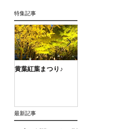
特集記事
黄葉紅葉まつり♪
☆STARS展☆
最新記事