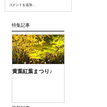
コメントを追加…
特集記事
黄葉紅葉まつり♪
☆STARS展☆