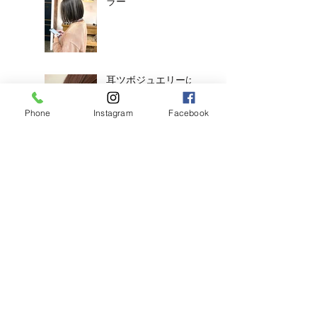
ラー
耳ツボジュエリーは
じめました！
Phone
Instagram
Facebook
【2026年度新卒recruit】&【中
途アシスタント】募集のお知ら
せ
◎明日のご予約状況
◎
新年、明けましてお