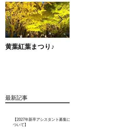
黄葉紅葉まつり♪
☆STARS展☆
最新記事
【2027年新卒アシスタント募集に
ついて】​​