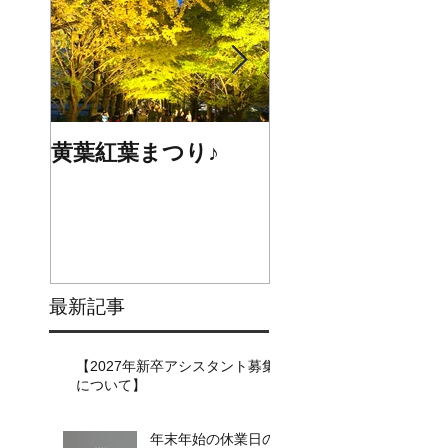
黄葉紅葉まつり♪
☆STARS展☆
最新記事
【2027年新卒アシスタント募集
について】​​
年末年始の休業日の