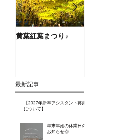
黄葉紅葉まつり♪
☆STARS展☆
最新記事
【2027年新卒アシスタント募集
について】​​
年末年始の休業日の
お知らせ◎