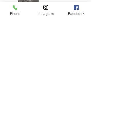
Phone
Instagram
Facebook
アンブレラブリーチ
×くすみベージュボ
ブ
アンブラブリーチカ
ラー
耳ツボジュエリーは
じめました！
【2026年度新卒recruit】&【中