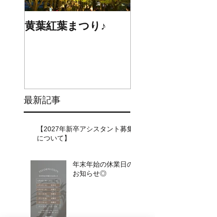
黄葉紅葉まつり♪
☆STARS展☆
最新記事
【2027年新卒アシスタント募集
について】​​
年末年始の休業日の
お知らせ◎