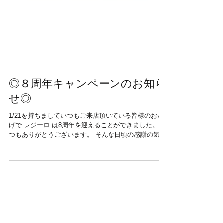
◎８周年キャンペーンのお知ら
せ◎
1/21を持ちましていつもご来店頂いている皆様のおか
げで レジーロ は8周年を迎えることができました。い
つもありがとうございます。 そんな日頃の感謝の気持
ちを込めまして、 ★２月限定★ 【店販全商品
20%OFF】 ※トラックオイルは除外となっておりま
す。...