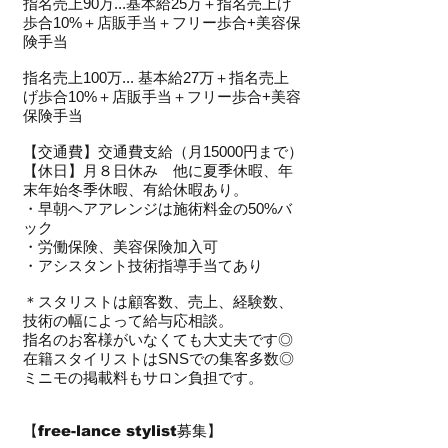
指名売上90万...基本給25万＋指名売上げ
歩合10%＋店販手当＋フリー歩合+美容保
険
手当
指名売上100万... 基本
給27
万＋指名売上
げ歩合10
%＋店販手当＋フリー歩合+美容
保険手当
【交通費】交通費支給（月15000円まで）
【休日】月８日休み 他に夏季休暇、年
末年始冬季休暇、有給休暇あり。​
・早朝ヘアアレンジは施術料金の50%バ
ック
・労働保険、美容保険加入可
・アシスタント技術指導手当てあり
＊スタリストは顧客数、売上、経験数、
技術の幅によって給与応相談。
指名のお客様がいなくても大丈夫です◎
在籍スタイリストはSNSでの集客多数◎
ミニモの掲載料もサロン負担です。
【
free-lance stylist募集
】