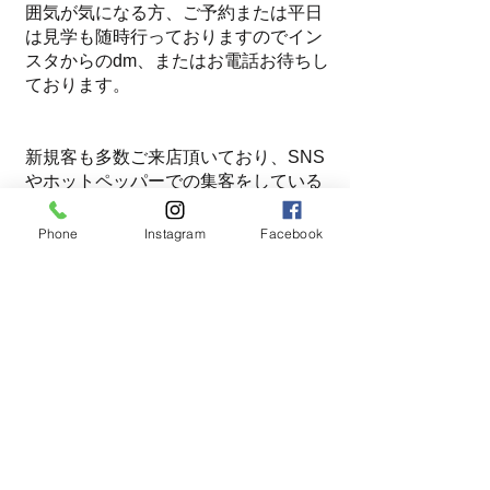
囲気が気になる方、ご予約または平日
は見学も随時行っておりますのでイン
スタからのdm、または
お電話お待ちし
ております。
新規客も多数ご来店頂いており、SNS
やホットペッパーでの集客をしている
ので
お客様がいないスタイリストさんでも
Phone
Instagram
Facebook
大丈夫◎
女性スタッフが多いので働きやすさ重
視の女性スタイリストさん
も
大歓迎で
す。
働き方に関しては臨機応変に対応させ
て頂きますのでお気軽にご相談下さ
い。
※サロン見学は平日のみで随時承ってお
りますのでお電話にてご連絡下さい。