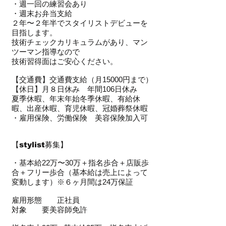
・週一回の練習会あり
・週末お弁当支給
２年〜２年半でスタイリストデビューを
目指します。
技術チェックカリキュラムがあり、マン
ツーマン指導なので
技術習得面はご安心ください。
【交通費】交通費支給（月15000円まで）
【休日】月８日休み 年間106日休み
夏季休暇、年末年始冬季休暇、有給休
暇、出産休暇、育児休暇、冠婚葬祭休暇
​・雇用保険、労働保険 美容保険加入可
【
stylist募集
】
・基本給22万〜30万＋指名歩合＋店販歩
合＋フリー歩合（基本給は売上によって
変動します）※６ヶ月間は24万保証
雇用形態 正社員
対象 要美容師免許