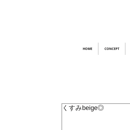
HOME
CONCEPT
くすみbeige◎