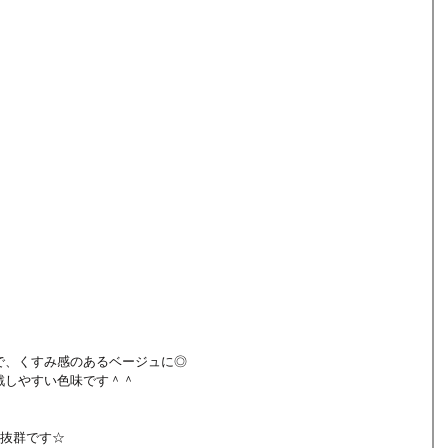
で、くすみ感のあるベージュに◎
戦しやすい色味です＾＾
も抜群です☆