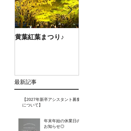
黄葉紅葉まつり♪
☆STARS展☆
最新記事
【2027年新卒アシスタント募集
について】​​
年末年始の休業日の
お知らせ◎