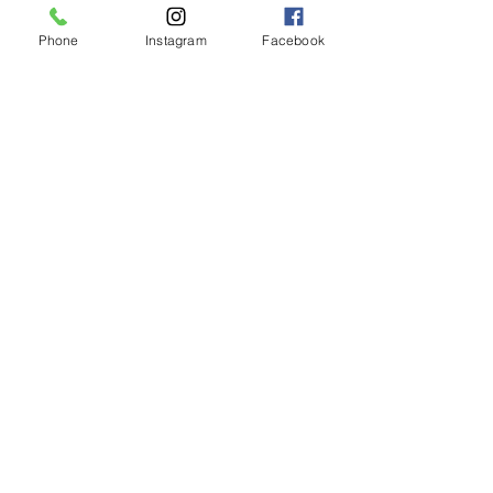
Phone
Instagram
Facebook
【2026年度新卒recruit】&【中
途アシスタント】募集のお知ら
せ
◎明日のご予約状況
◎
新年、明けましてお
めでとうございます
◎年末年始営業のお知らせ◎