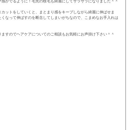
ヤ感がでるように！毛先の枝毛も綺麗にしてサラサラになりました＾＾
スカットをしていくと、まとまり感をキープしながら綺麗に伸ばせま
たくなって伸ばすのを断念してしまいがちなので、こまめなお手入れは
りますのでヘアケアについてのご相談もお気軽にお声掛け下さい＾＾