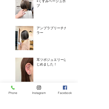
×くすみベージュボ
ブ
アンブラブリーチカ
ラー
耳ツボジュエリーは
じめました！
【2026年度新卒recruit】&【中
Phone
Instagram
Facebook
途アシスタント】募集のお知ら
せ