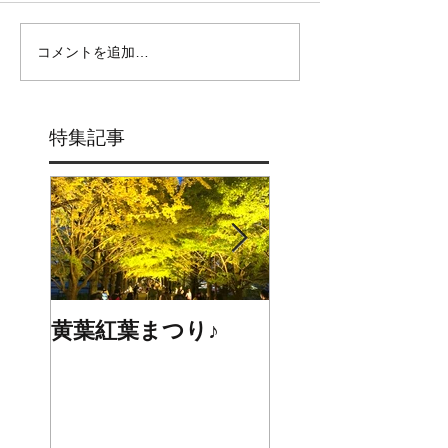
コメントを追加…
特集記事
黄葉紅葉まつり♪
☆STARS展☆