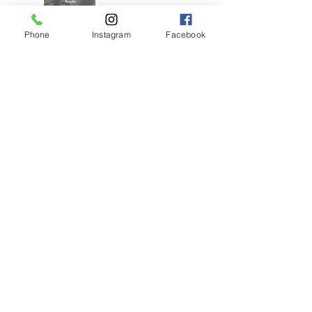
Phone
Instagram
Facebook
アンブレラブリーチ
×くすみベージュボ
ブ
アンブラブリーチカ
ラー
耳ツボジュエリーは
じめました！
【2026年度新卒recruit】&【中