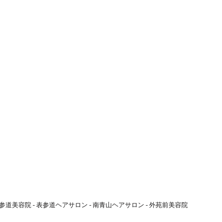
参道美容院 - 表参道ヘアサロン - 南青山ヘアサロン - 外苑前美容院