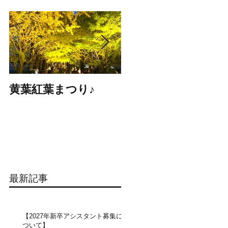
黄葉紅葉まつり♪
☆STARS展☆
最新記事
【2027年新卒アシスタント募集に
ついて】​​