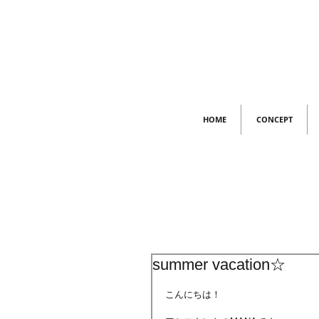
HOME
CONCEPT
summer vacation☆
こんにちは！