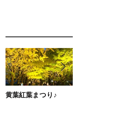
黄葉紅葉まつり♪
☆STARS展☆