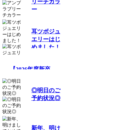
リーチカラ
ー
耳ツボジュ
エリーはじ
めました！
【2026年度新卒
recruit】&【中途ア
シスタント】募集の
◎明日のご
お知らせ
予約状況◎
新年、明け