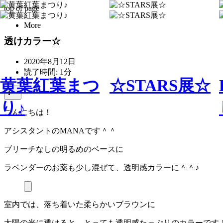
top of page
More
透けカラー☆
2020年8月12日
読了時間: 1分
黄葉紅葉まつ
☆STARS展☆
り♪
こんにちは！
アシスタントのMANAです＾＾
ブリーチなしの明るめのベースに
ラベンダーのお薬も少し混ぜて、透明感カラーに＾＾♪
室内では、落ち着いた柔らかいブラウンに
太陽の光に透けると、とっても透明感たっぷりのカラーです