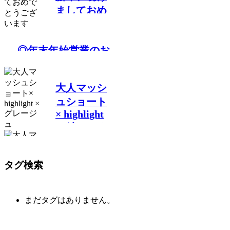
ましておめ
でとうござ
います
◎年末年始営業のお
知らせ◎
大人マッシ
ュショート
× highlight
× グレージ
ュ
タグ検索
まだタグはありません。