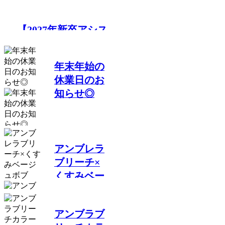
【2027年新卒アシス
タント募集につい
て】​​
年末年始の
休業日のお
知らせ◎
アンブレラ
ブリーチ×
くすみベー
ジュボブ
アンブラブ