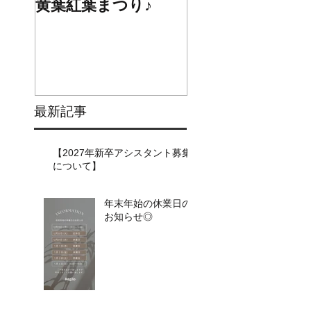
黄葉紅葉まつり♪
☆STARS展☆
最新記事
【2027年新卒アシスタント募集
について】​​
年末年始の休業日の
お知らせ◎